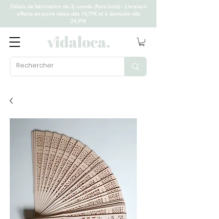
Délais de fabrication de 3j ouvrés
(hors bois)
- Livraison
offerte en point relais dès 14,99€ et à domicile dès
24,99€