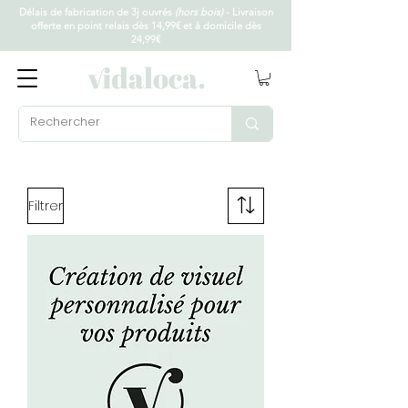
Délais de fabrication de 3j ouvrés
(hors bois)
- Livraison
offerte en point relais dès 14,99€ et à domicile dès
24,99€
Filtrer