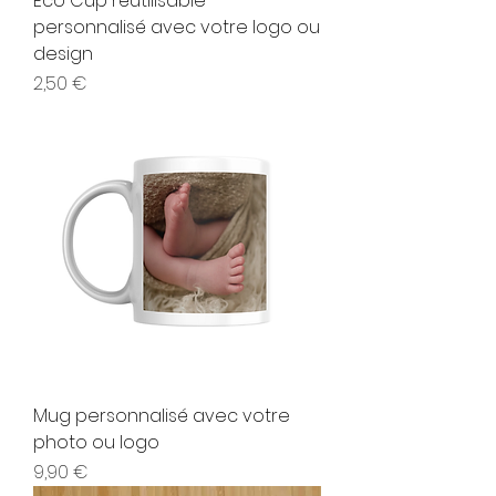
Eco Cup réutilisable
personnalisé avec votre logo ou
design
Prix
2,50 €
Mug personnalisé avec votre
photo ou logo
Prix
9,90 €