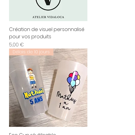
Création de visuel personnalisé
pour vos produits
Prix
5,00 €
Délais de 10 jours