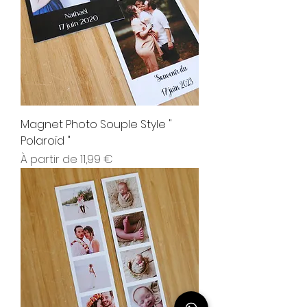
Magnet Photo Souple Style "
Polaroïd "
Prix promotionnel
À partir de
11,99 €