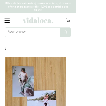
Délais de fabrication de 3j ouvrés
(hors bois)
- Livraison
offerte en point relais dès 14,99€ et à domicile dès
24,99€