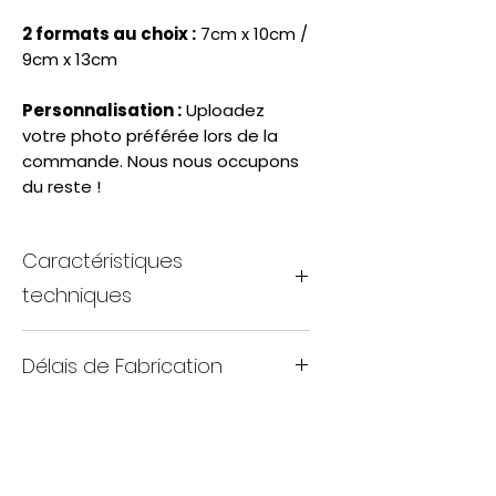
2 formats au choix :
7cm x 10cm /
9cm x 13cm
Personnalisation :
Uploadez
votre photo préférée lors de la
commande. Nous nous occupons
du reste !
Caractéristiques
techniques
Vinyle magnétique flexible, souple et
Délais de Fabrication
ultra-léger
2 formats au choix : 7cm x 10cm /
Fabrication artisanale sur mesure
9cm x 13cm
Chaque création Atelier Vidaloca est
Impression qualité professionnelle
réalisée à la main dans notre atelier.
avec rendu fidèle et éclatant
Cette fabrication artisanale garantit une
Finition matte premium protégeant