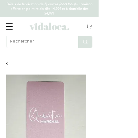
Délais de fabrication de 3j ouvrés
(hors bois)
- Livraison
offerte en point relais dès 14,99€ et à domicile dès
24,99€