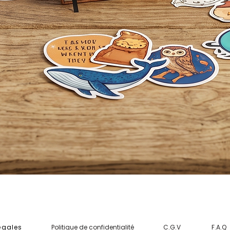
Aperçu rapide
égales
Politique de confidentialité
C.G.V
F.A.Q