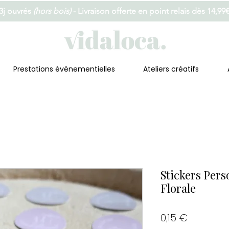
 3j ouvrés
(hors bois)
- Livraison offerte en point relais dès 14,99
Prestations événementielles
Ateliers créatifs
Stickers Pers
Florale
Prix
0,15 €