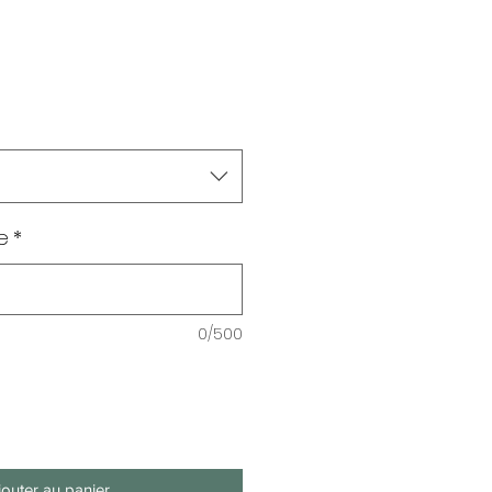
e
*
0/500
jouter au panier