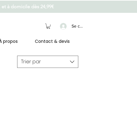
€ et à domicile dès 24,99€
Se connecter
À propos
Contact & devis
Trier par