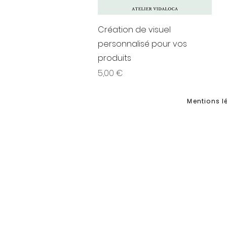
Aperçu rapide
Création de visuel
personnalisé pour vos
produits
Prix
5,00 €
Mentions l