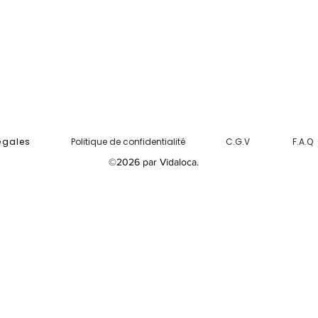
égales
Politique de confidentialité
C.G.V
F.A.Q
©2026
par Vidaloca.