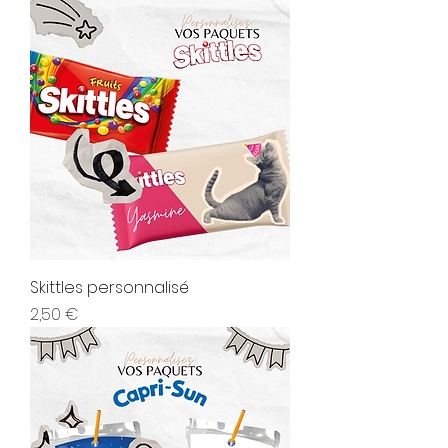
Skittles personnalisé
Prix
2,50 €