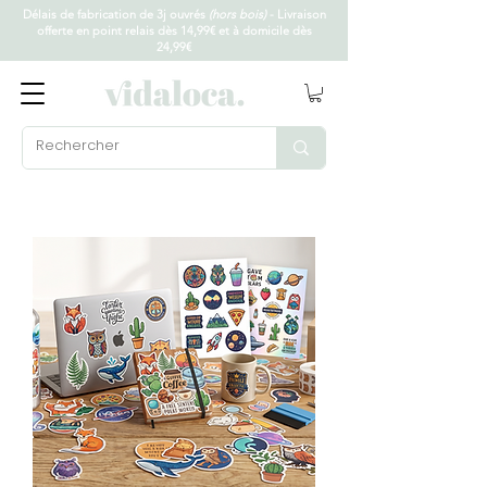
Délais de fabrication de 3j ouvrés
(hors bois)
- Livraison
offerte en point relais dès 14,99€ et à domicile dès
24,99€