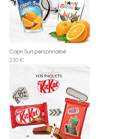
Capri Sun personnalisé
Prix
2,30 €