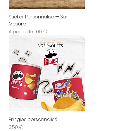
Sticker Personnalisé — Sur
Mesure
Prix promotionnel
À partir de
1,00 €
Pringles personnalisé
Prix
3,50 €