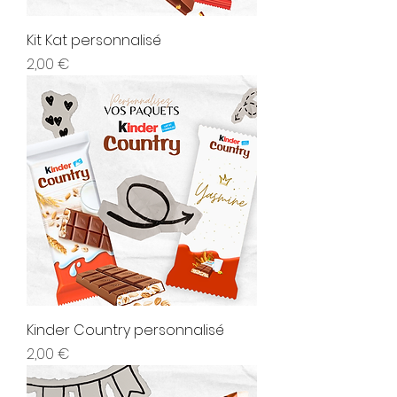
Kit Kat personnalisé
Prix
2,00 €
Kinder Country personnalisé
Prix
2,00 €